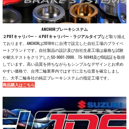
ANCHORブレーキシステム
２POTキャリパー・４POTキャリパー・ラジアルタイプ
など取り揃え
ております。ANCHORは2018年に台湾で設立した自社工場のプライベ
ートブランドです。自社製品の設計及び自社生産工場は厳格な試験
や耐久テストをクリアしたSO-9001-2000、TS-16949及びEU認証を取得
しています。高い品質を持ちながらもシンプルなデザインとお求め
やすい価格で、台湾二輪業界内ではすでに立ち位置を確立しまし
た。大手二輪各社の純正ブレーキシステムの指定工場です。
商品購入はこちら