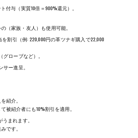
ント付与（実質10倍＝900%還元）。
外の（家族・友人）も使用可能。
引（例: 220,000円の革ツナギ購入で22,000
品（グローブなど）。
センサー進呈。
人を紹介。
て被紹介者にも10%割引を適用。
果がうまれます。
組みです。