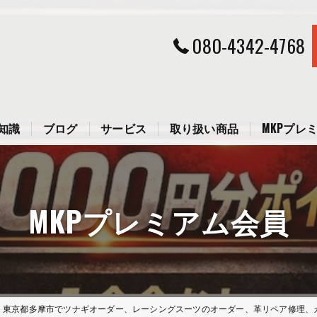
080-4342-4768
知識
ブログ
サービス
取り扱い商品
MKPプレ
ツナギのメンテナンスはどうすればいい？
アクセス
MKPプレミアム会員
光色の革の色は落ちやすいの？
日中通訳に関するお問い合わせ
レーシングスーツの歴史
リペア修理依頼見積フォーム
よくある質問
東京都多摩市でツナギオーダー、レーシングスーツのオーダー、革リペア修理、カスタムパーツは