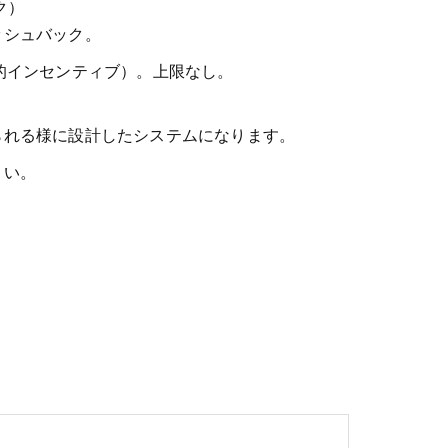
ク）
ッシュバック。
的インセンティブ）。上限なし。
られる様に設計したシステムになります。
さい。