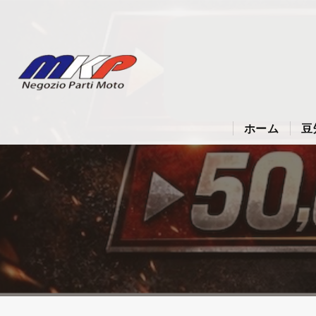
ホーム
豆
革
蛍
革