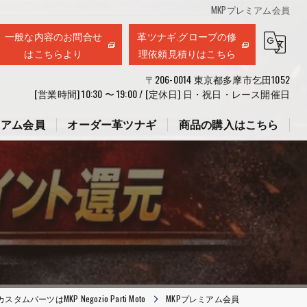
MKPプレミアム会員
一般な内容のお問合せ
革ツナギ.グローブの修
はこちらより
理依頼見積りはこちら
〒206-0014 東京都多摩市乞田1052
[営業時間] 10:30 〜 19:00 / [定休日] 日・祝日・レース開催日
ミアム会員
オーダー革ツナギ
商品の購入はこちら
コンセプト
squareショッピング
来店採寸日時予約フォーム
MKP Negozio Parti Moto
MKPプレミアム会員