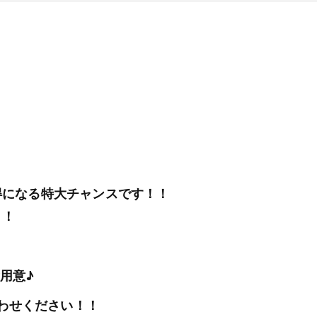
お得になる特大チャンスです！！
！！
用意♪
わせください！！