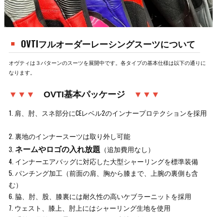
OVTIフルオーダーレーシングスーツについて
オヴティは３パターンのスーツを展開中です。各タイプの基本仕様は以下の通りに
なります。
▼▼▼
OVTI基本パッケージ
▼▼▼
1. 肩、肘、スネ部分にCEレベル2のインナープロテクションを採用
2. 裏地のインナースーツは取り外し可能
ネームやロゴの入れ放題
3.
（追加費用なし）
4. インナーエアバッグに対応した大型シャーリングを標準装備
5. パンチング加工（前面の肩、胸から膝まで、上腕の裏側も含
む）
6. 脇、肘、股、膝裏には耐久性の高いケブラーニットを採用
7. ウェスト、膝上、肘上にはシャーリング生地を使用