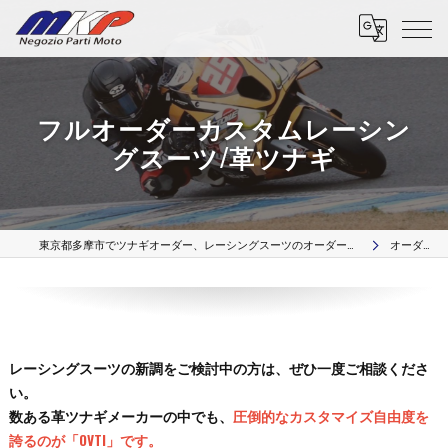
フルオーダーカスタムレーシン
グスーツ/革ツナギ
東京都多摩市でツナギオーダー、レーシングスーツのオーダー、革リペア修理、カスタムパーツはMKP Negozio Parti Moto
オーダー革ツナギ
レーシングスーツの新調をご検討中の方は、ぜひ一度ご相談くださ
い。
数ある革ツナギメーカーの中でも、
圧倒的なカスタマイズ自由度を
誇るのが「OVTI」です。