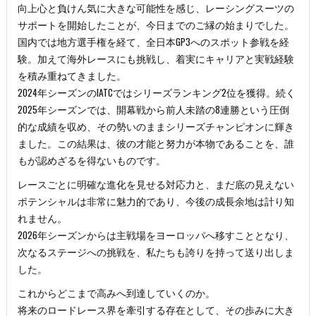
向上心と負けん気に大きな可能性を感じ、レーシングスーツの
サポートを開始したことが、今日までのご縁の始まりでした。
国内では地方選手権を経て、全日本GP3へのスポット参戦を経
験。加えて海外レースにも挑戦し、着実にキャリアと実戦経験
を積み重ねてきました。
2024年シーズンのIATCではシリーズランキング2位を獲得。続く
2025年シーズンでは、開幕戦から前人未踏の8連勝という圧倒
的な成績を収め、その勢いのままシリーズチャンピオンに輝き
ました。この結果は、彼の才能と努力が本物であることを、誰
もが認めざるを得ないものです。
レースごとに明確な進化を見せる対応力と、まだ底の見えない
ポテンシャルは非常に魅力的であり、今後の成長余地は計り知
れません。
2026年シーズンからは主戦場をヨーロッパへ移すこととなり、
次なるステージへの挑戦を、私たちも誇りを持って送り出しま
した。
これからどこまで高みへ到達していくのか。
将来のロードレース界を牽引する存在として、その歩みに大き