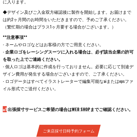
に入ります。
◆デザイン及びご入金双方確認後に製作を開始します。お届けまで
は約2ヶ月間のお時間をいただきますので、予めご了承ください。
（繁忙期の場合はプラス1ヶ月要する場合がございます。）
**注意事項**
- ネームやロゴなどはお客様の方でご用意ください。
-
企業ロゴをレーシングスーツに入れる場合は、必ず該当企業の許可
を取った上でご連絡ください。
- 個人ロゴは基本的に作成を行っておりません。必要に応じて別途デ
ザイン費用が発生する場合がございますので、ご了承ください。
- ロゴデータはすべてイラストレーターで編集可能なaiまたはepsファ
イル形式でご送付ください。
※1
出張採寸サービスご希望の場合は
WEB SHOP
までご確認ください。
ご来店採寸日時予約フォーム