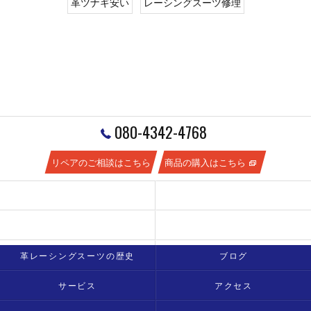
革ツナギ安い
レーシングスーツ修理
080-4342-4768
リペアのご相談はこちら
商品の購入はこちら
新着情報
豆知識
革ツナギのメンテナンスはどうすればいい？
蛍光色の革の色は落ちやすいの？
革レーシングスーツの歴史
ブログ
サービス
アクセス