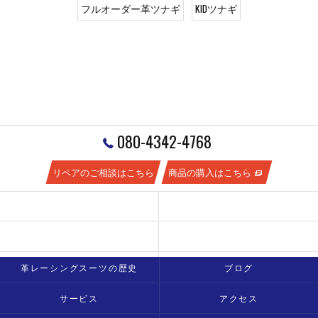
フルオーダー革ツナギ
KIDツナギ
080-4342-4768
リペアのご相談はこちら
商品の購入はこちら
新着情報
豆知識
革ツナギのメンテナンスはどうすればいい？
蛍光色の革の色は落ちやすいの？
革レーシングスーツの歴史
ブログ
サービス
アクセス