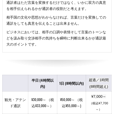
通訳者はただ言葉を変換するだけではなく、いかに双方の真意
を相手伝えられるかが通訳者の役割だと考えます。
相手国の文化や思想がわからなければ、言葉だけを変換しての
通訳をしても真意を伝えることは出来ません。
ビジネスにおいては、相手の口調や表情そして言葉のトーンな
どを汲み取り交渉相手の気持ちを瞬時に判断出来るかが通訳最
大のポイントです。
半日 (4時間以
超過／1時間
1日 (8時間以内)
内)
(8時間超え)
¥7,000～
観光・アテン
¥30,000～ （税
¥50,000～ （税
（税込¥7,700
ド通訳
込¥33,000～）
込¥55,000～)
～）