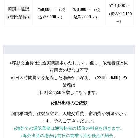
¥11,000～
¥50,000～ （税
¥70,000～ （税
商談・通訳
（税込¥12,100
込¥55,000～）
込¥77,000～）
（専門業界）
～）
※移動交通費は別途実費請求いたします。但し、依頼者様と同
行同席の場合は不要
※1日８時間拘束を超過した場合かつ深夜、（22:00～6:00）の
業務は
1日料金の50％増しになります。
※海外出張のご依頼
国内移動費、往復航空券、現地交通費、宿泊費が別途かかり
ます。予めご了承ください。
※海外での通訳業務は通常料金の1.5倍の料金を頂きます。
※海外出張の場合は前日の前乗り泊や後泊の場合、