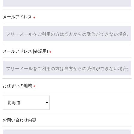
これらの委託先に対しては個人情報保護契約等の措置をとり、
適切な監督を行います。
メールアドレス
※
＜個人情報の安全管理＞
当社では、個人情報の漏洩等がなされないよう、適切に安全管
理対策を実施します。
メールアドレス (確認用)
※
＜個人情報を与えなかった場合に生じる結果＞
必要な情報を頂けない場合は、それに対応した当社のサービス
をご提供できない場合がございますので予めご了承ください。
お住まいの地域
＜個人情報の開示･訂正・削除･利用停止の手続について＞
※
当社では、お客様の個人情報の開示･訂正･削除・利用停止の手
続を定めさせて頂いております。
ご本人である事を確認のうえ、対応させて頂きます。
個人情報の開示･訂正･削除・利用停止の具体的手続きにつきま
お問い合わせ内容
しては、お電話でお問合せ下さい。