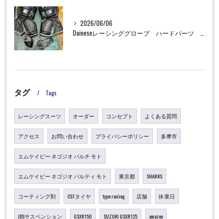
2026/06/06
Daineseレーシンググローブ ハードパーツ 破損 修理
タグ
Tags
レーシングスーツ
オーダー
コンセプト
よくある質問
アクセス
お問い合わせ
プライバシーポリシー
多摩市
エムケイピー ネゴジオ パルチ モト
エムケイピー ネゴジオ パルティ モト
東京都
SHARKS
コーティング剤
CSTタイヤ
type raciing
店舗
休業日
JDSサスペンション
GSXR150
SUZUKI GSXR125
amazon