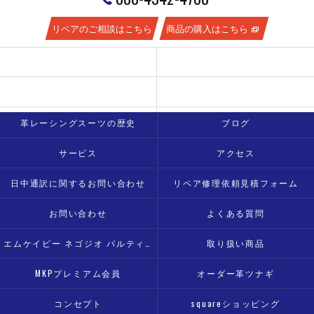
リペアのご相談はこちら
商品の購入はこちら
新着情報
豆知識
革ツナギのメンテナンスはどうすればいい？
蛍光色の革の色は落ちやすいの？
革レーシングスーツの歴史
ブログ
サービス
アクセス
日中通訳に関するお問い合わせ
リペア修理依頼見積フォーム
お問い合わせ
よくある質問
エムケイピー ネゴジオ パルティ モト
取り扱い商品
MKPプレミアム会員
オーダー革ツナギ
コンセプト
squareショッピング