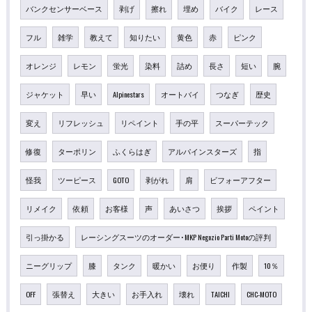
バンクセンサーベース
剥げ
擦れ
埋め
バイク
レース
フル
雑学
教えて
知りたい
黄色
赤
ピンク
オレンジ
レモン
蛍光
染料
詰め
長さ
短い
腕
ジャケット
早い
Alpinestars
オートバイ
つなぎ
歴史
変え
リフレッシュ
リペイント
手の平
スーパーテック
修復
ターポリン
ふくらはぎ
アルパインスターズ
指
怪我
ツーピース
GOTO
剥がれ
肩
ビフォーアフター
リメイク
依頼
お客様
声
あいさつ
挨拶
ペイント
引っ掛かる
レーシングスーツのオーダー･MKP Negozio Parti Motoの評判
ニーグリップ
膝
タンク
暖かい
お便り
作製
10％
OFF
張替え
大きい
お手入れ
壊れ
TAICHI
CHC-MOTO