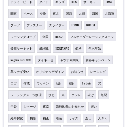
アラミドビード
タイチ
キッズ
KIDS
サーキット
CMSR
関東
ベース
交換
東北
関西
九州
四国
北海道
ブーツ
ファスナー
スライダー
FORMA
DAINESE
レーシングローブ
全国
NGK杯
フルオーダーレーシングスーツ
鈴鹿サーキット
最終戦
SECRETAiRE
価格
年末年始
Negozio Parti Moto
ダイネーゼ
革ツナギ関東
新春キャンペーン
革ツナギ安い
オリジナルデザイン
お知らせ
レーシング
ロゴ
作成
ワッペン
貼付
縫付
Goldwin
穴
レーシングスーツ修理
ひじ
糸
ホツレ
破け
亀裂
手袋
ジャージ
東京
臨時休業のお知らせ
縫い
経年劣化
損傷
補正
着色
サイズ
直し
大きく