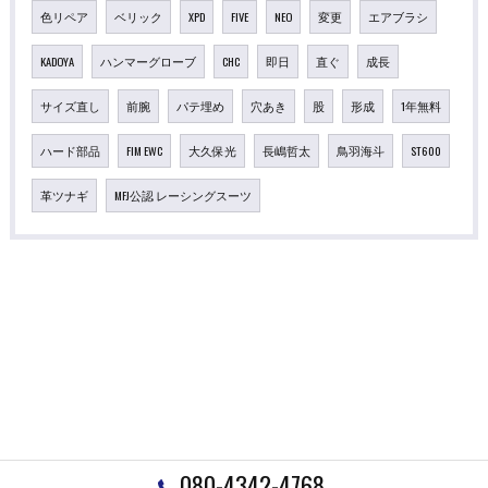
色リペア
ベリック
XPD
FIVE
NEO
変更
エアブラシ
KADOYA
ハンマーグローブ
CHC
即日
直ぐ
成長
サイズ直し
前腕
パテ埋め
穴あき
股
形成
1年無料
ハード部品
FIM EWC
大久保光
長嶋哲太
鳥羽海斗
ST600
革ツナギ
MFJ公認 レーシングスーツ
080-4342-4768