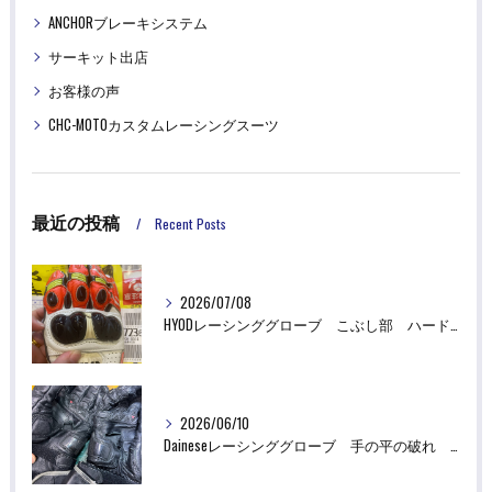
ANCHORブレーキシステム
サーキット出店
お客様の声
CHC-MOTOカスタムレーシングスーツ
最近の投稿
Recent Posts
2026/07/08
HYODレーシンググローブ こぶし部 ハード部品破損 革あてリペア修理
2026/06/10
Daineseレーシンググローブ 手の平の破れ 革あて リペア