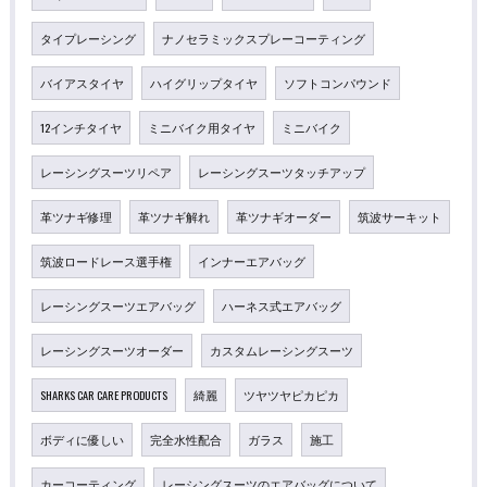
タイプレーシング
ナノセラミックスプレーコーティング
バイアスタイヤ
ハイグリップタイヤ
ソフトコンパウンド
12インチタイヤ
ミニバイク用タイヤ
ミニバイク
レーシングスーツリペア
レーシングスーツタッチアップ
革ツナギ修理
革ツナギ解れ
革ツナギオーダー
筑波サーキット
筑波ロードレース選手権
インナーエアバッグ
レーシングスーツエアバッグ
ハーネス式エアバッグ
レーシングスーツオーダー
カスタムレーシングスーツ
SHARKS CAR CARE PRODUCTS
綺麗
ツヤツヤピカピカ
ボディに優しい
完全水性配合
ガラス
施工
カーコーティング
レーシングスーツのエアバッグについて