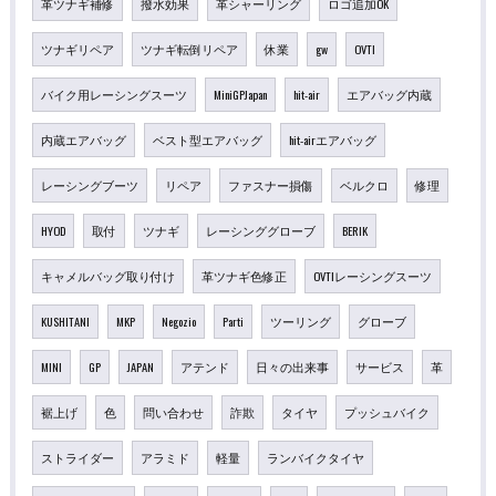
革ツナギ補修
撥水効果
革シャーリング
ロゴ追加OK
ツナギリペア
ツナギ転倒リペア
休業
gw
OVTI
バイク用レーシングスーツ
MiniGPJapan
hit-air
エアバッグ内蔵
内蔵エアバッグ
ベスト型エアバッグ
hit-airエアバッグ
レーシングブーツ
リペア
ファスナー損傷
ベルクロ
修理
HYOD
取付
ツナギ
レーシンググローブ
BERIK
キャメルバッグ取り付け
革ツナギ色修正
OVTIレーシングスーツ
KUSHITANI
MKP
Negozio
Parti
ツーリング
グローブ
MINI
GP
JAPAN
アテンド
日々の出来事
サービス
革
裾上げ
色
問い合わせ
詐欺
タイヤ
プッシュバイク
ストライダー
アラミド
軽量
ランバイクタイヤ