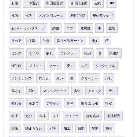
お腹
日中通訳
中国語通訳
台湾語通訳
破れ
IXON
補強
指先
バイク用スーツ
2着目半額
安い革ツナギ
安いレーシングスーツ
調整
コブ
難燃性
車
生地
リぺア
保湿
油分
採寸出張サービス
補修
錆
ミンク
オイル
解れ
エレメント
転倒
傷
穴開き
縫付け
プリント
ネーム
安い
お得
ミンクオイル
メンテナンス
見た目
薄い
白
クリーナー
汚れ
落とす
弱い
マジックテープ
劣化
チャック
滑り
擦れる
革あて
デザイン
開き
掘り出し物
格安
在庫
処分
年末
MFJ
クイック
持ち込み
他社製品
拡張
閉まらない
パテ
加工
納期
早期
破損