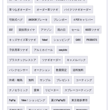
革つなぎオーダー
オーダー革ツナギ
バイクツナギオーダー
可倒式ペグ
ANCHORブレーキ
ブレンボー
４POTキャリパー
CST
競技用タイヤ
アマゾン
雨の日
セール
KID革ツナギ
キッズサイズ革ツナギ
Yahoo!
ショッピング
CARE
PRODUCTS
子供用革ツナギ
アルミホイール
complete
プラスチックレストア
ツナギオーダー
キャメルバック
バンクセンサー
オークション
数量限定
送料無料
沖縄・離島
無料
サンプル
プレゼント
コーティング
ナノセラミック
愛車
リピーター
スプレーコーティング
PayPay
Yahoo！ショッピング
夏のPayPay祭
東京都多摩市