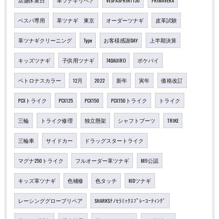
店舗休業日
革ツナギリペア
VESPASPRINT150
PRIMAVERA
ベスパ専用
革ツナギ 東京
オーダーツナギ
皮革試験
革ツナギクリーニング
Type
お客様感謝DAY
上半期決算
キッズツナギ
子供用ツナギ
74DAIJIRO
ポケバイ
ペトロナスカラー
12月
2022
新年
寅年
価格改訂
PCXトライク
PCX125
PCX150
PCX150トライク
トライク
三輪
トライク修理
独立懸架
シャフトブーツ
TRIKE
三輪車
サイドカー
ドラッグスタートライク
マグナ250トライク
フルオーダー革ツナギ
MFJ公認
キッズ革ツナギ
色補修
色タッチ
KIDツナギ
レーシンググローブリペア
SHARKSﾅﾉｾﾗﾐｯｸｽﾌﾟﾚｰｺｰﾃｨﾝｸﾞ