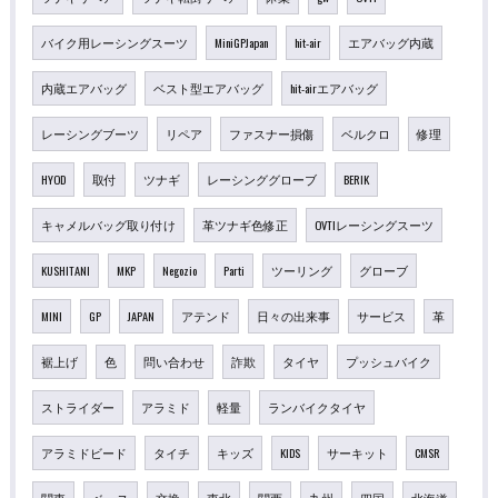
バイク用レーシングスーツ
MiniGPJapan
hit-air
エアバッグ内蔵
内蔵エアバッグ
ベスト型エアバッグ
hit-airエアバッグ
レーシングブーツ
リペア
ファスナー損傷
ベルクロ
修理
HYOD
取付
ツナギ
レーシンググローブ
BERIK
キャメルバッグ取り付け
革ツナギ色修正
OVTIレーシングスーツ
KUSHITANI
MKP
Negozio
Parti
ツーリング
グローブ
MINI
GP
JAPAN
アテンド
日々の出来事
サービス
革
裾上げ
色
問い合わせ
詐欺
タイヤ
プッシュバイク
ストライダー
アラミド
軽量
ランバイクタイヤ
アラミドビード
タイチ
キッズ
KIDS
サーキット
CMSR
関東
ベース
交換
東北
関西
九州
四国
北海道