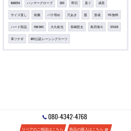
KADOYA
ハンマーグローブ
CHC
即日
直ぐ
成長
サイズ直し
前腕
パテ埋め
穴あき
股
形成
1年無料
ハード部品
FIM EWC
大久保光
長嶋哲太
鳥羽海斗
ST600
革ツナギ
MFJ公認 レーシングスーツ
080-4342-4768
リペアのご相談はこちら
商品の購入はこちら