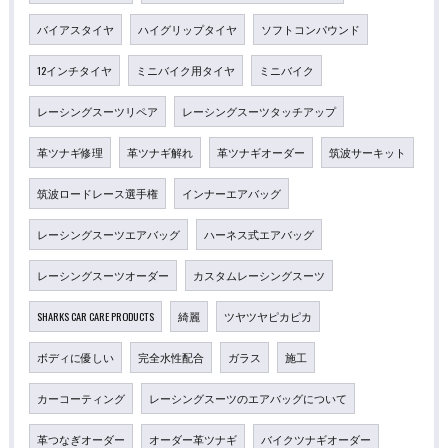
バイアスタイヤ
ハイグリップタイヤ
ソフトコンパウンド
12インチタイヤ
ミニバイク用タイヤ
ミニバイク
レーシングスーツリペア
レーシングスーツタッチアップ
革ツナギ修理
革ツナギ解れ
革ツナギオーダー
筑波サーキット
筑波ロードレース選手権
インナーエアバッグ
レーシングスーツエアバッグ
ハーネス式エアバッグ
レーシングスーツオーダー
カスタムレーシングスーツ
SHARKS CAR CARE PRODUCTS
綺麗
ツヤツヤピカピカ
ボディに優しい
完全水性配合
ガラス
施工
カーコーティング
レーシングスーツのエアバッグについて
革つなぎオーダー
オーダー革ツナギ
バイクツナギオーダー