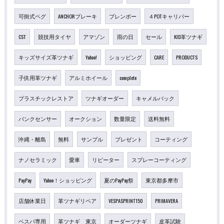
可倒式ペグ
ANCHORブレーキ
ブレンボー
４POTキャリパー
CST
競技用タイヤ
アマゾン
雨の日
セール
KID革ツナギ
キッズサイズ革ツナギ
Yahoo!
ショッピング
CARE
PRODUCTS
子供用革ツナギ
アルミホイール
complete
プラスチックレストア
ツナギオーダー
キャメルバック
バンクセンサー
オークション
数量限定
送料無料
沖縄・離島
無料
サンプル
プレゼント
コーティング
ナノセラミック
愛車
リピーター
スプレーコーティング
PayPay
Yahoo！ショッピング
夏のPayPay祭
東京都多摩市
店舗休業日
革ツナギリペア
VESPASPRINT150
PRIMAVERA
ベスパ専用
革ツナギ 東京
オーダーツナギ
皮革試験