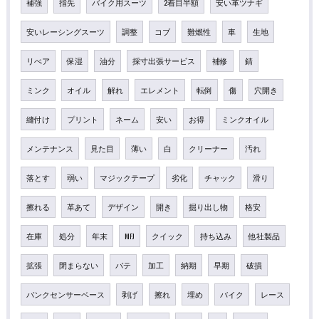
補強
指先
バイク用スーツ
2着目半額
安い革ツナギ
安いレーシングスーツ
調整
コブ
難燃性
車
生地
リぺア
保湿
油分
採寸出張サービス
補修
錆
ミンク
オイル
解れ
エレメント
転倒
傷
穴開き
縫付け
プリント
ネーム
安い
お得
ミンクオイル
メンテナンス
見た目
薄い
白
クリーナー
汚れ
落とす
弱い
マジックテープ
劣化
チャック
滑り
擦れる
革あて
デザイン
開き
掘り出し物
格安
在庫
処分
年末
MFJ
クイック
持ち込み
他社製品
拡張
閉まらない
パテ
加工
納期
早期
破損
バンクセンサーベース
剥げ
擦れ
埋め
バイク
レース