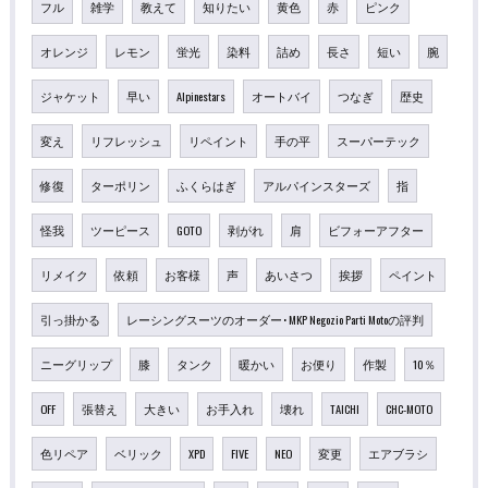
フル
雑学
教えて
知りたい
黄色
赤
ピンク
オレンジ
レモン
蛍光
染料
詰め
長さ
短い
腕
ジャケット
早い
Alpinestars
オートバイ
つなぎ
歴史
変え
リフレッシュ
リペイント
手の平
スーパーテック
修復
ターポリン
ふくらはぎ
アルパインスターズ
指
怪我
ツーピース
GOTO
剥がれ
肩
ビフォーアフター
リメイク
依頼
お客様
声
あいさつ
挨拶
ペイント
引っ掛かる
レーシングスーツのオーダー･MKP Negozio Parti Motoの評判
ニーグリップ
膝
タンク
暖かい
お便り
作製
10％
OFF
張替え
大きい
お手入れ
壊れ
TAICHI
CHC-MOTO
色リペア
ベリック
XPD
FIVE
NEO
変更
エアブラシ