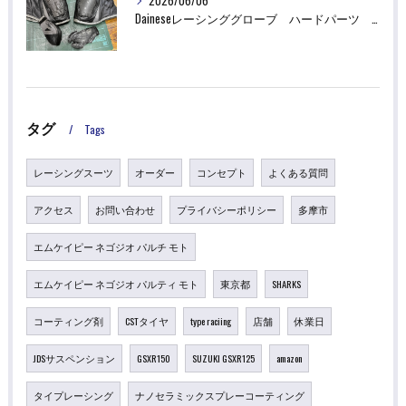
2026/06/06
Daineseレーシンググローブ ハードパーツ 破損 修理
タグ
Tags
レーシングスーツ
オーダー
コンセプト
よくある質問
アクセス
お問い合わせ
プライバシーポリシー
多摩市
エムケイピー ネゴジオ パルチ モト
エムケイピー ネゴジオ パルティ モト
東京都
SHARKS
コーティング剤
CSTタイヤ
type raciing
店舗
休業日
JDSサスペンション
GSXR150
SUZUKI GSXR125
amazon
タイプレーシング
ナノセラミックスプレーコーティング