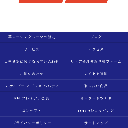
新着情報
豆知識
革ツナギのメンテナンスはどうすればいい？
蛍光色の革の色は落ちやすいの？
革レーシングスーツの歴史
ブログ
サービス
アクセス
日中通訳に関するお問い合わせ
リペア修理依頼見積フォーム
お問い合わせ
よくある質問
エムケイピー ネゴジオ パルティ モト
取り扱い商品
MKPプレミアム会員
オーダー革ツナギ
コンセプト
squareショッピング
プライバシーポリシー
サイトマップ