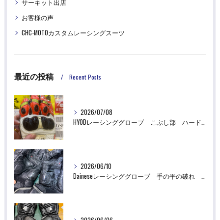
サーキット出店
お客様の声
CHC-MOTOカスタムレーシングスーツ
最近の投稿
Recent Posts
2026/07/08
HYODレーシンググローブ こぶし部 ハード部品破損 革あてリペア修理
2026/06/10
Daineseレーシンググローブ 手の平の破れ 革あて リペア