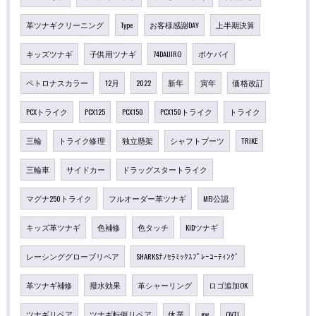
革ツナギクリーニング
Type
お客様感謝DAY
上半期決算
キッズツナギ
子供用ツナギ
74DAIJIRO
ポケバイ
ペトロナスカラー
12月
2022
新年
寅年
価格改訂
PCXトライク
PCX125
PCX150
PCX150トライク
トライク
三輪
トライク修理
独立懸架
シャフトブーツ
TRIKE
三輪車
サイドカー
ドラッグスタートライク
マグナ250トライク
フルオーダー革ツナギ
MFJ公認
キッズ革ツナギ
色補修
色タッチ
KIDツナギ
レーシンググローブリペア
SHARKSﾅﾉｾﾗﾐｯｸｽﾌﾟﾚｰｺｰﾃｨﾝｸﾞ
革ツナギ補修
撥水効果
革シャーリング
ロゴ追加OK
ツナギリペア
ツナギ転倒リペア
休業
gw
OVTI