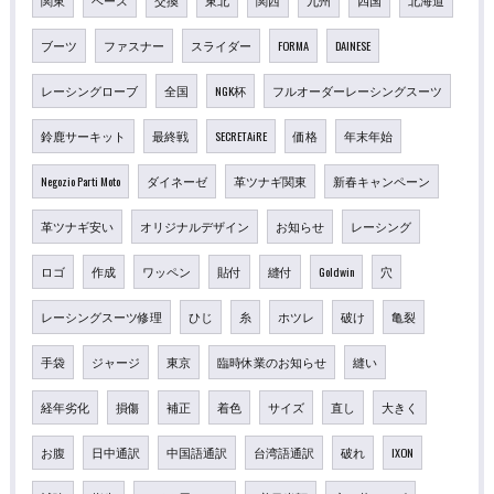
ブーツ
ファスナー
スライダー
FORMA
DAINESE
レーシングローブ
全国
NGK杯
フルオーダーレーシングスーツ
鈴鹿サーキット
最終戦
SECRETAiRE
価格
年末年始
Negozio Parti Moto
ダイネーゼ
革ツナギ関東
新春キャンペーン
革ツナギ安い
オリジナルデザイン
お知らせ
レーシング
ロゴ
作成
ワッペン
貼付
縫付
Goldwin
穴
レーシングスーツ修理
ひじ
糸
ホツレ
破け
亀裂
手袋
ジャージ
東京
臨時休業のお知らせ
縫い
経年劣化
損傷
補正
着色
サイズ
直し
大きく
お腹
日中通訳
中国語通訳
台湾語通訳
破れ
IXON